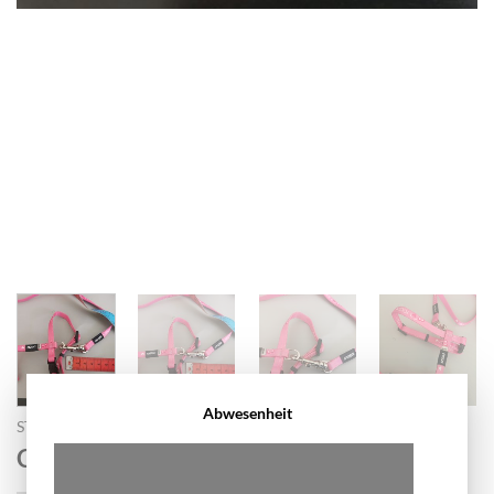
Abwesenheit
START
/
HUNDE LEINE
Chiwawa Set