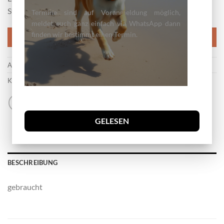
Stepp in Geschir für Hunde ca 3kg – 5kg
Termine sind auf Voranmeldung möglich,
meldet euch ganz einfach via WhatsApp dann
finden wir bestimmt einen Termin.
IN DEN WARENKORB
Artikelnummer:
g
Kategorien:
Hunde Leine
,
Hundegeschirr
GELESEN
BESCHREIBUNG
gebraucht