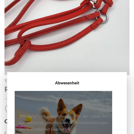
START
/
HUNDE LEINE
Abwesenheit
Rotes Leder Set Geschirr und Leine
Aufgrund von Jobwechsel bleibt der Laden bis
20.00
CHF
auf weiteres geschlossen, Onlinebestellungen
werden jederzeit bearbeitet.
Leine ca 1.20