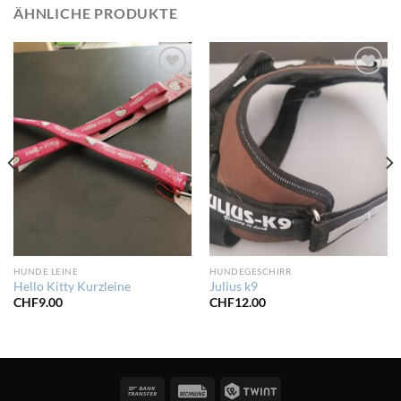
ÄHNLICHE PRODUKTE
Zur
Zur
Wunschliste
Wunschliste
hinzufügen
hinzufügen
HUNDE LEINE
HUNDEGESCHIRR
Hello Kitty Kurzleine
Julius k9
CHF
9.00
CHF
12.00