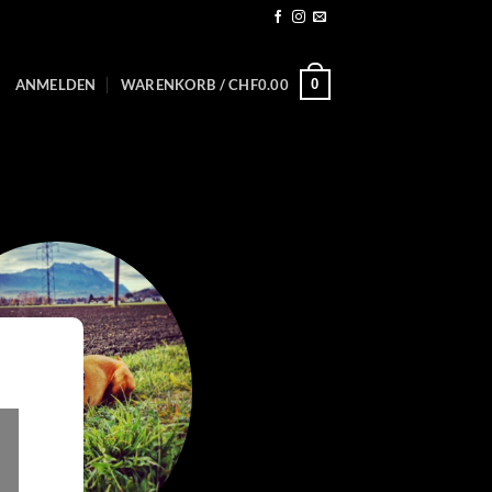
0
ANMELDEN
WARENKORB /
CHF
0.00