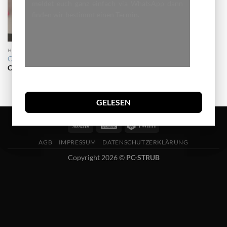
meldet euch ganz einfach via WhatsApp dann
finden wir bestimmt einen Termin.
HUNDE LEINE
Chiwawa Set
CHF
9.00
GELESEN
AGB
IMPRESSUM
DATENSCHUTZERKLÄRUNG
Copyright 2026 ©
PC-STRUB