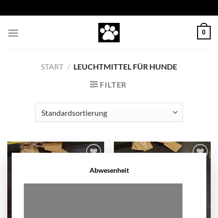
Zum
Inhalt
springen
0
START
/
LEUCHTMITTEL FÜR HUNDE
FILTER
Zur
Zur
Abwesenheit
Wunschliste
Wunschliste
hinzufügen
hinzufügen