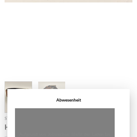
Abwesenheit
START
/
HUNDE HALSBAND
Halsband Braun 3.5 cm
Aufgrund von Jobwechsel bleibt der Laden bis