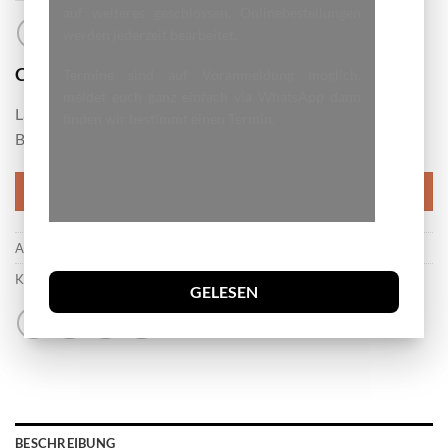
auf weiteres geschlossen, Onlinebestellungen
werden jederzeit bearbeitet.
7.00
CHF
Termine sind auf Voranmeldung möglich,
meldet euch ganz einfach via WhatsApp dann
Länge :35 cm – 45 cm
finden wir bestimmt einen Termin.
Breite 3.5 cm
IN DEN WARENKORB
Artikelnummer:
.21
Kategorie:
Hunde Halsband
GELESEN
BESCHREIBUNG