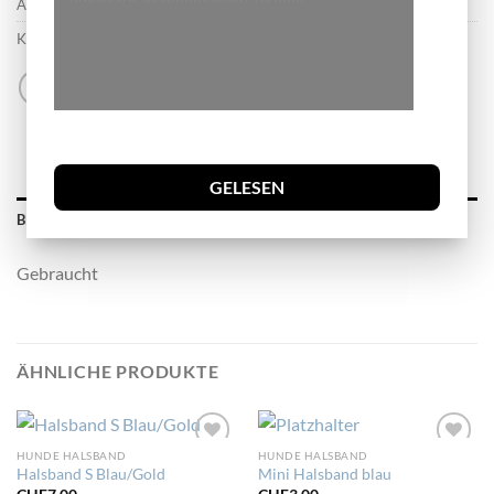
Artikelnummer:
G45
Kategorie:
Hunde Halsband
GELESEN
BESCHREIBUNG
Gebraucht
ÄHNLICHE PRODUKTE
HUNDE HALSBAND
HUNDE HALSBAND
Zur
Zur
Halsband S Blau/Gold
Mini Halsband blau
Wunschliste
Wunschliste
hinzufügen
hinzufügen