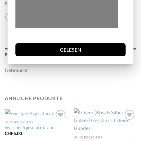
Kategorie:
Hundegeschirr
GELESEN
BESCHREIBUNG
Gebraucht
ÄHNLICHE PRODUKTE
HUNDEGESCHIRR
Zur
Zur
Swisspet S geschirr braun
Wunschliste
Wunschliste
hinzufügen
hinzufügen
CHF
5.00
HUNDEGESCHIRR