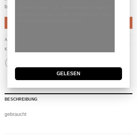
breite 1 cm
Termine sind auf Voranmeldung möglich,
meldet euch ganz einfach via WhatsApp dann
finden wir bestimmt einen Termin.
IN DEN WARENKORB
Artikelnummer:
f9
Kategorie:
Hunde Halsband
GELESEN
BESCHREIBUNG
gebraucht