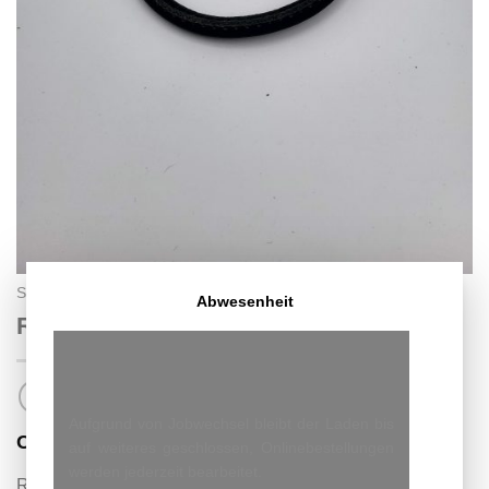
START
/
HUNDE HALSBAND
Abwesenheit
Rundleder schwarz
Aufgrund von Jobwechsel bleibt der Laden bis
9.00
CHF
auf weiteres geschlossen, Onlinebestellungen
werden jederzeit bearbeitet.
Rundleder schwarz 30 -33 cm