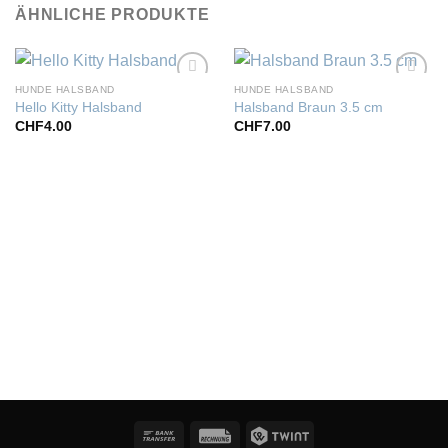
ÄHNLICHE PRODUKTE
HUNDE HALSBAND
HUNDE HALSBAND
Zur
Zur
Hello Kitty Halsband
Halsband Braun 3.5 cm
Wunschliste
Wunschliste
CHF
4.00
CHF
7.00
hinzufügen
hinzufügen