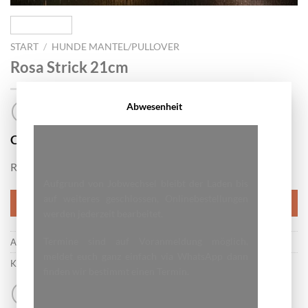
START
/
HUNDE MANTEL/PULLOVER
Rosa Strick 21cm
Abwesenheit
9.00
CHF
Rückenlänge 21cm
Aufgrund von Jobwechsel bleibt der Laden bis
auf weiteres geschlossen, Onlinebestellungen
IN DEN WARENKORB
werden jederzeit bearbeitet.
Termine sind auf Voranmeldung möglich,
Artikelnummer:
K31
meldet euch ganz einfach via WhatsApp dann
Kategorie:
Hunde Mantel/Pullover
finden wir bestimmt einen Termin.