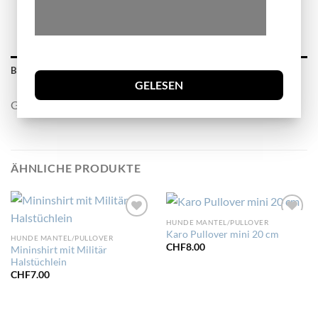
BESCHREIBUNG
GELESEN
Gebraucht
ÄHNLICHE PRODUKTE
HUNDE MANTEL/PULLOVER
Zur
Zur
Karo Pullover mini 20 cm
Wunschliste
Wunschliste
HUNDE MANTEL/PULLOVER
hinzufügen
hinzufügen
CHF
8.00
Mininshirt mit Militär
Halstüchlein
CHF
7.00