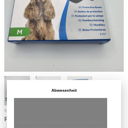
Abwesenheit
START
/
HUNDEZUBEHÖR
Pfotenschutz trixie M
Aufgrund von Jobwechsel bleibt der Laden bis