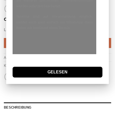
auf weiteres geschlossen, Onlinebestellungen
werden jederzeit bearbeitet.
Termine sind auf Voranmeldung möglich,
8.00
CHF
meldet euch ganz einfach via WhatsApp dann
finden wir bestimmt einen Termin.
Länge7.5 x15cm
IN DEN WARENKORB
Artikelnummer:
Q53
Kategorie:
Hundezubehör
GELESEN
BESCHREIBUNG