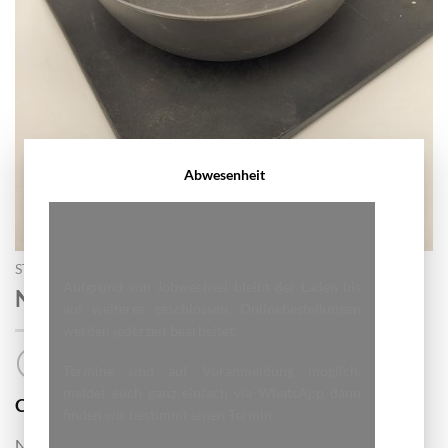
Abwesenheit
START
/
HUNDE NAPF
Aufgrund von Jobwechsel bleibt der Laden bis
Napf Silkon mit untermatte
auf weiteres geschlossen, Onlinebestellungen
werden jederzeit bearbeitet.
Termine sind auf Voranmeldung möglich,
meldet euch ganz einfach via WhatsApp dann
9.00
CHF
finden wir bestimmt einen Termin.
Napf mit Saugmatte