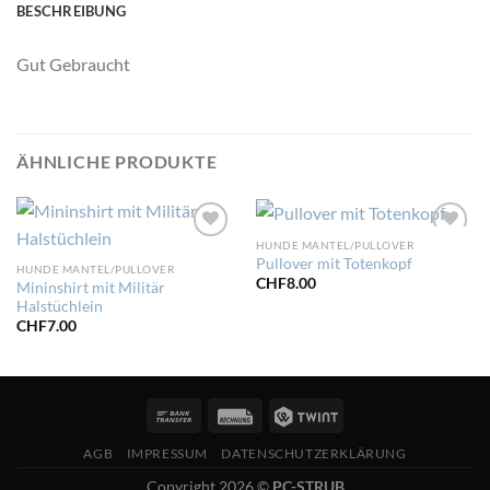
BESCHREIBUNG
Gut Gebraucht
ÄHNLICHE PRODUKTE
HUNDE MANTEL/PULLOVER
Zur
Zur
Pullover mit Totenkopf
Wunschliste
Wunschliste
HUNDE MANTEL/PULLOVER
hinzufügen
hinzufügen
CHF
8.00
Mininshirt mit Militär
Halstüchlein
CHF
7.00
AGB
IMPRESSUM
DATENSCHUTZERKLÄRUNG
Copyright 2026 ©
PC-STRUB