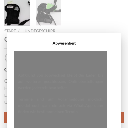
START
/
HUNDEGESCHIRR
Geschirr Gelocht Schwarz S
Abwesenheit
9.00
CHF
Aufgrund von Jobwechsel bleibt der Laden bis
Grösse S
auf weiteres geschlossen, Onlinebestellungen
werden jederzeit bearbeitet.
Hunde bis ca 2kg
Länge ca 14cm
Termine sind auf Voranmeldung möglich,
Umfang 16cm -22cm
meldet euch ganz einfach via WhatsApp dann
finden wir bestimmt einen Termin.
IN DEN WARENKORB