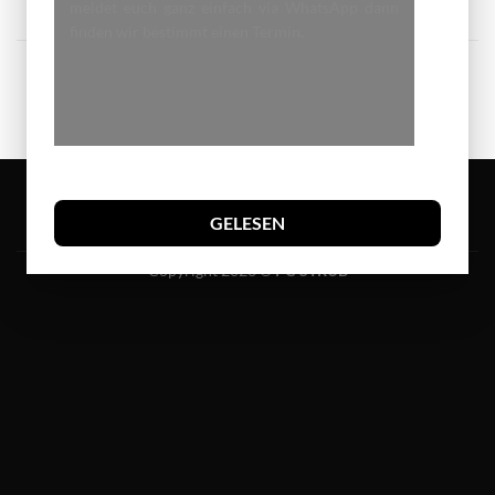
Portfolio typography
FL3 Print Package
meldet euch ganz einfach via WhatsApp dann
finden wir bestimmt einen Termin.
ANOTHER PRINT PACKAGE
FL3 PRINT PACKAGE
GELESEN
AGB
IMPRESSUM
DATENSCHUTZERKLÄRUNG
Copyright 2026 ©
PC-STRUB